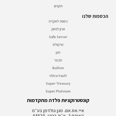
תקנים
הכספות שלנו
כספת לאקדח
ארון לנשק
Safe Server
הרקולס
מגן
מבצר
Bullion
Ultra Vault
Super Treasury
Super Platinum
קונסטרוקציות פלדה מתקדמות
איי.אס.אם. מגן גולדמן בע״מ
האודם 3, א״ת ברקן, 44820