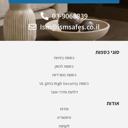
03-9068839
Ism@ismsafes.co.il
סוגי כספות
כספות ביתיות
כספות לנשק
כספות משרדיות
כספות High Security בתקן UL
דלתות וחדרי אוצר
אודות
אודות
היסטוריה
לקוחות