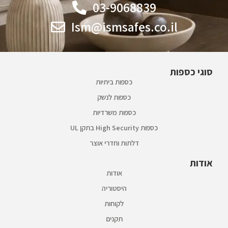
03-9068839
Ism@ismsafes.co.il
סוגי כספות
כספות ביתיות
כספות לנשק
כספות משרדיות
כספות High Security בתקן UL
דלתות וחדרי אוצר
אודות
אודות
היסטוריה
לקוחות
תקנים