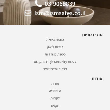
03-9068839
Ism@ismsafes.co.il
סוגי כספות
כספות ביתיות
כספות לנשק
כספות משרדיות
כספות High Security בתקן UL
דלתות וחדרי אוצר
אודות
אודות
היסטוריה
לקוחות
תקנים